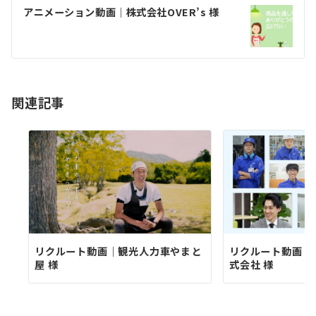
ゲ
アニメーション動画｜株式会社OVER’s 様
ー
シ
ョ
関連記事
ン
リクルート動画｜観光人力車やまと
リクルート動画｜
屋 様
式会社 様