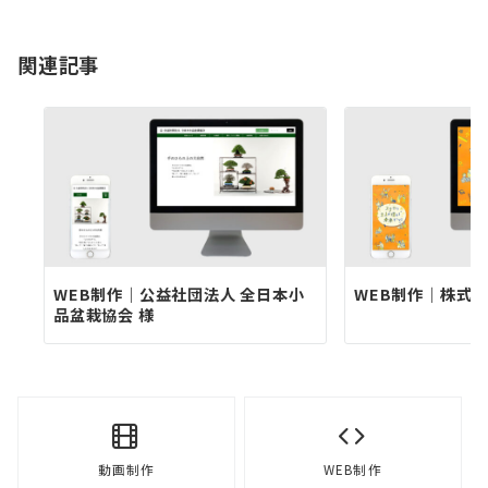
ビ
ゲ
関連記事
ー
シ
ョ
ン
WEB制作｜公益社団法人 全日本小
WEB制作｜株式会
品盆栽協会 様
動画制作
WEB制作